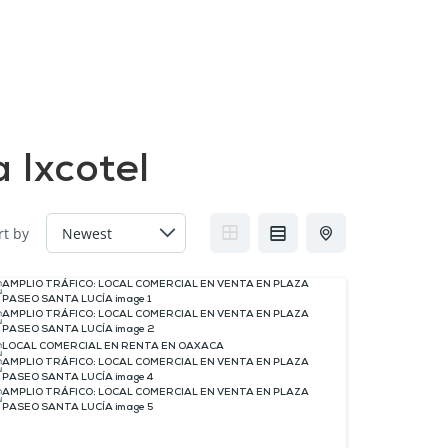
FAQs
Contact us
Blogs
 Ixcotel
rt by