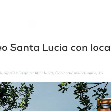
Home
Rentals
About SIL
o Santa Lucia con loca
02, Agencia Municipal Sta Maria Ixcotel, 71229 Santa Lucía del Camino, Oax.